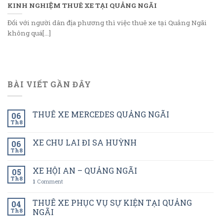
KINH NGHIỆM THUÊ XE TẠI QUẢNG NGÃI
Đối với người dân địa phương thì việc thuê xe tại Quảng Ngãi
không quá[...]
BÀI VIẾT GẦN ĐÂY
THUÊ XE MERCEDES QUẢNG NGÃI
06
Th8
XE CHU LAI ĐI SA HUỲNH
06
Th8
XE HỘI AN – QUẢNG NGÃI
05
Th8
1
Comment
THUÊ XE PHỤC VỤ SỰ KIỆN TẠI QUẢNG
04
Th8
NGÃI