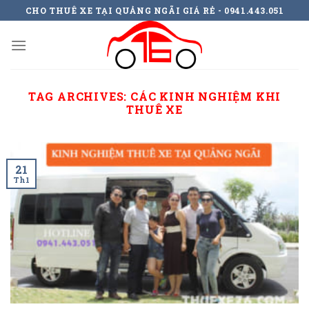
Skip
CHO THUÊ XE TẠI QUẢNG NGÃI GIÁ RẺ - 0941.443.051
to
content
TAG ARCHIVES:
CÁC KINH NGHIỆM KHI
THUÊ XE
21
Th1