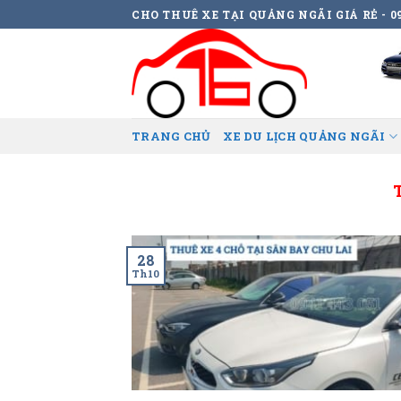
Skip
CHO THUÊ XE TẠI QUẢNG NGÃI GIÁ RẺ - 09
to
content
TRANG CHỦ
XE DU LỊCH QUẢNG NGÃI
28
Th10