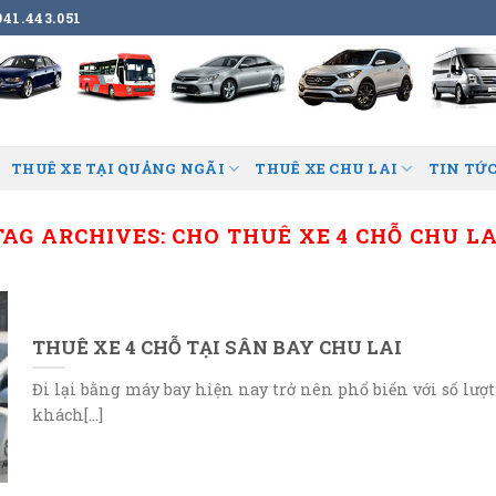
41.443.051
THUÊ XE TẠI QUẢNG NGÃI
THUÊ XE CHU LAI
TIN TỨC
TAG ARCHIVES:
CHO THUÊ XE 4 CHỖ CHU LA
THUÊ XE 4 CHỖ TẠI SÂN BAY CHU LAI
Đi lại bằng máy bay hiện nay trở nên phổ biến với số lượt
khách[...]