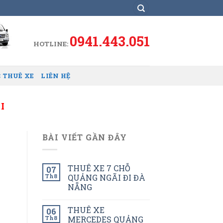
0941.443.051
HOTLINE:
 THUÊ XE
LIÊN HỆ
I
BÀI VIẾT GẦN ĐÂY
THUÊ XE 7 CHỖ
07
Th8
QUẢNG NGÃI ĐI ĐÀ
NẴNG
THUÊ XE
06
Th8
MERCEDES QUẢNG