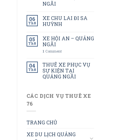
NGÃI
XE CHU LAI ĐI SA
06
Th8
HUỲNH
XE HỘI AN – QUẢNG
05
Th8
NGÃI
1
Comment
THUÊ XE PHỤC VỤ
04
Th8
SỰ KIỆN TẠI
QUẢNG NGÃI
CÁC DỊCH VỤ THUÊ XE
76
TRANG CHỦ
XE DU LỊCH QUẢNG