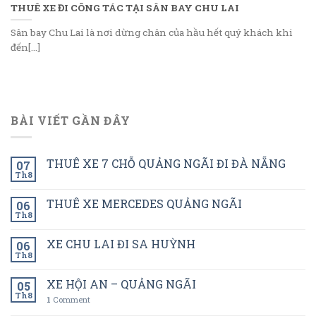
THUÊ XE ĐI CÔNG TÁC TẠI SÂN BAY CHU LAI
Sân bay Chu Lai là nơi dừng chân của hầu hết quý khách khi
đến[...]
BÀI VIẾT GẦN ĐÂY
THUÊ XE 7 CHỖ QUẢNG NGÃI ĐI ĐÀ NẴNG
07
Th8
THUÊ XE MERCEDES QUẢNG NGÃI
06
Th8
XE CHU LAI ĐI SA HUỲNH
06
Th8
XE HỘI AN – QUẢNG NGÃI
05
Th8
1
Comment