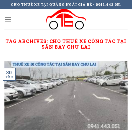
Skip
CHO THUÊ XE TẠI QUẢNG NGÃI GIÁ RẺ - 0941.443.051
to
content
TAG ARCHIVES:
CHO THUÊ XE CÔNG TÁC TẠI
SÂN BAY CHU LAI
30
Th9