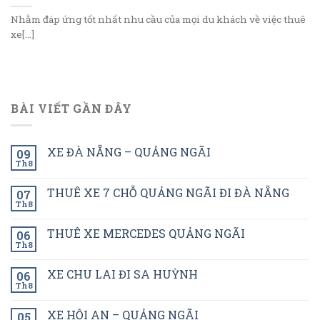
Nhằm đáp ứng tốt nhất nhu cầu của mọi du khách về việc thuê
xe[...]
BÀI VIẾT GẦN ĐÂY
XE ĐÀ NẴNG – QUẢNG NGÃI
09
Th8
THUÊ XE 7 CHỖ QUẢNG NGÃI ĐI ĐÀ NẴNG
07
Th8
THUÊ XE MERCEDES QUẢNG NGÃI
06
Th8
XE CHU LAI ĐI SA HUỲNH
06
Th8
XE HỘI AN – QUẢNG NGÃI
05