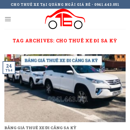
Skip
CHO THUÊ XE TẠI QUẢNG NGÃI GIÁ RẺ - 0941.443.051
to
content
TAG ARCHIVES:
CHO THUÊ XE ĐI SA KỲ
24
Th4
BẢNG GIÁ THUÊ XE ĐI CẢNG SA KỲ