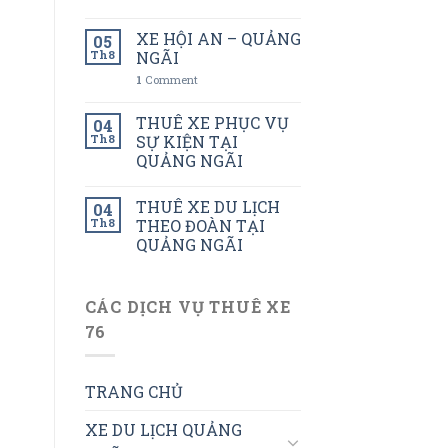
XE HỘI AN – QUẢNG
05
Th8
NGÃI
1
Comment
THUÊ XE PHỤC VỤ
04
Th8
SỰ KIỆN TẠI
QUẢNG NGÃI
THUÊ XE DU LỊCH
04
Th8
THEO ĐOÀN TẠI
QUẢNG NGÃI
CÁC DỊCH VỤ THUÊ XE
76
TRANG CHỦ
XE DU LỊCH QUẢNG