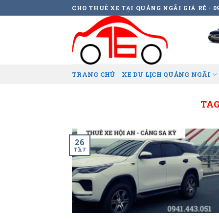
Skip
CHO THUÊ XE TẠI QUẢNG NGÃI GIÁ RẺ - 09
to
content
TRANG CHỦ
XE DU LỊCH QUẢNG NGÃI
TA
26
Th7