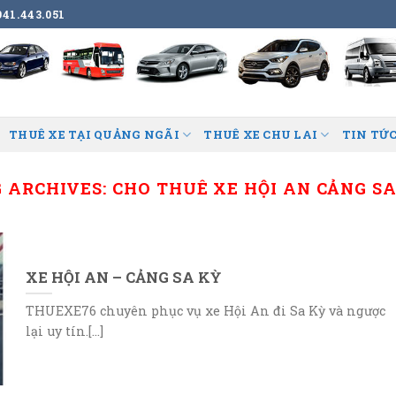
41.443.051
THUÊ XE TẠI QUẢNG NGÃI
THUÊ XE CHU LAI
TIN TỨC
G ARCHIVES:
CHO THUÊ XE HỘI AN CẢNG S
XE HỘI AN – CẢNG SA KỲ
THUEXE76 chuyên phục vụ xe Hội An đi Sa Kỳ và ngược
lại uy tín.[...]