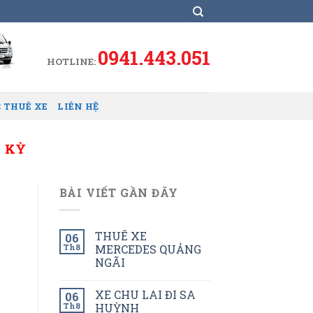
0941.443.051
HOTLINE:
 THUÊ XE
LIÊN HỆ
A KỲ
BÀI VIẾT GẦN ĐÂY
THUÊ XE
06
Th8
MERCEDES QUẢNG
NGÃI
XE CHU LAI ĐI SA
06
Th8
HUỲNH