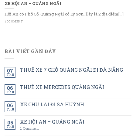
XE HỘI AN – QUẢNG NGÃI
Hội An có Phố Cổ, Quảng Ngãi có Lý Sơn. Đây là 2 địa điểm[...]
1 COMMENT
BÀI VIẾT GẦN ĐÂY
THUÊ XE 7 CHỖ QUẢNG NGÃI ĐI ĐÀ NẴNG
07
Th8
THUÊ XE MERCEDES QUẢNG NGÃI
06
Th8
XE CHU LAI ĐI SA HUỲNH
06
Th8
XE HỘI AN – QUẢNG NGÃI
05
Th8
1
Comment