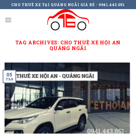
Skip
CHO THUÊ XE TẠI QUẢNG NGÃI GIÁ RẺ - 0941.443.051
to
content
TAG ARCHIVES:
CHO THUÊ XE HỘI AN
QUẢNG NGÃI
05
Th8