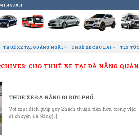
41.443.051
THUÊ XE TẠI QUẢNG NGÃI
THUÊ XE CHU LAI
TIN TỨC
RCHIVES:
CHO THUÊ XE TẠI ĐÀ NẴNG QUẢN
THUÊ XE ĐÀ NẴNG ĐI ĐỨC PHỔ
Với mục đích giúp quý khách thuận tiện hơn trong việc
di chuyển Đà Nẵng[...]