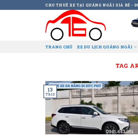
Skip
CHO THUÊ XE TẠI QUẢNG NGÃI GIÁ RẺ - 09
to
content
TRANG CHỦ
XE DU LỊCH QUẢNG NGÃI
TAG A
13
Th12