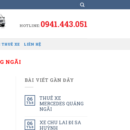
0941.443.051
HOTLINE:
 THUÊ XE
LIÊN HỆ
G NGÃI
BÀI VIẾT GẦN ĐÂY
THUÊ XE
06
Th8
MERCEDES QUẢNG
NGÃI
XE CHU LAI ĐI SA
06
Th8
HUỲNH