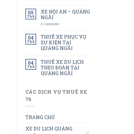
XE HỘI AN – QUẢNG
05
Th8
NGÃI
1
Comment
THUÊ XE PHỤC VỤ
04
Th8
SỰ KIỆN TẠI
QUẢNG NGÃI
THUÊ XE DU LỊCH
04
Th8
THEO ĐOÀN TẠI
QUẢNG NGÃI
CÁC DỊCH VỤ THUÊ XE
76
TRANG CHỦ
XE DU LỊCH QUẢNG