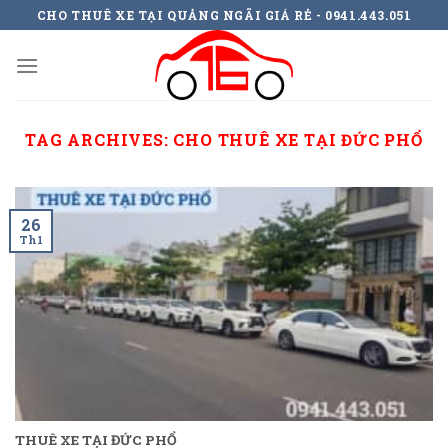
Skip
CHO THUÊ XE TẠI QUẢNG NGÃI GIÁ RẺ - 0941.443.051
to
content
TAG ARCHIVES:
CHO THUÊ XE TẠI ĐỨC PHỔ
26
Th1
THUÊ XE TẠI ĐỨC PHỔ