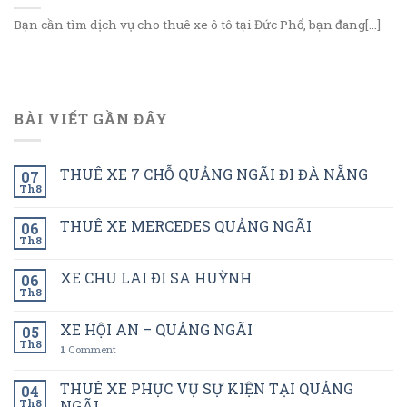
Bạn cần tìm dịch vụ cho thuê xe ô tô tại Đức Phổ, bạn đang[...]
BÀI VIẾT GẦN ĐÂY
THUÊ XE 7 CHỖ QUẢNG NGÃI ĐI ĐÀ NẴNG
07
Th8
THUÊ XE MERCEDES QUẢNG NGÃI
06
Th8
XE CHU LAI ĐI SA HUỲNH
06
Th8
XE HỘI AN – QUẢNG NGÃI
05
Th8
1
Comment
THUÊ XE PHỤC VỤ SỰ KIỆN TẠI QUẢNG
04
Th8
NGÃI