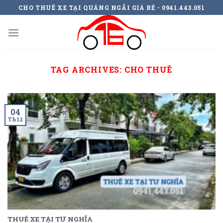
Skip
CHO THUÊ XE TẠI QUẢNG NGÃI GIÁ RẺ - 0941.443.051
to
content
TAG ARCHIVES:
CHO THUÊ
04
Th12
THUÊ XE TẠI TƯ NGHĨA