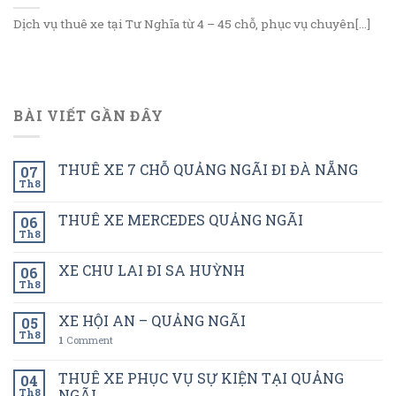
Dịch vụ thuê xe tại Tư Nghĩa từ 4 – 45 chỗ, phục vụ chuyên[...]
BÀI VIẾT GẦN ĐÂY
THUÊ XE 7 CHỖ QUẢNG NGÃI ĐI ĐÀ NẴNG
07
Th8
THUÊ XE MERCEDES QUẢNG NGÃI
06
Th8
XE CHU LAI ĐI SA HUỲNH
06
Th8
XE HỘI AN – QUẢNG NGÃI
05
Th8
1
Comment
THUÊ XE PHỤC VỤ SỰ KIỆN TẠI QUẢNG
04
Th8
NGÃI