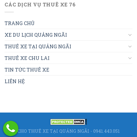
CÁC DỊCH VỤ THUÊ XE 76
TRANG CHỦ
XE DU LỊCH QUẢNG NGÃI
THUÊ XE TẠI QUẢNG NGÃI
THUÊ XE CHU LAI
TIN TỨC THUÊ XE
LIÊN HỆ
CHO THUÊ XE TẠI QUẢNG NGÃI - 0941.443.051