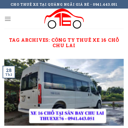
Skip
CHO THUÊ XE TẠI QUẢNG NGÃI GIÁ RẺ - 0941.443.051
to
content
TAG ARCHIVES:
CÔNG TY THUÊ XE 16 CHỖ
CHU LAI
28
Th2