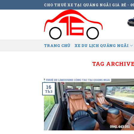
Skip
CHO THUÊ XE TẠI QUẢNG NGÃI GIÁ RẺ - 09
to
content
TRANG CHỦ
XE DU LỊCH QUẢNG NGÃI
TAG ARCHIVE
16
Th3