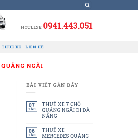
0941.443.051
HOTLINE:
 THUÊ XE
LIÊN HỆ
C QUẢNG NGÃI
BÀI VIẾT GẦN ĐÂY
THUÊ XE 7 CHỖ
07
Th8
QUẢNG NGÃI ĐI ĐÀ
NẴNG
THUÊ XE
06
Th8
MERCEDES QUẢNG