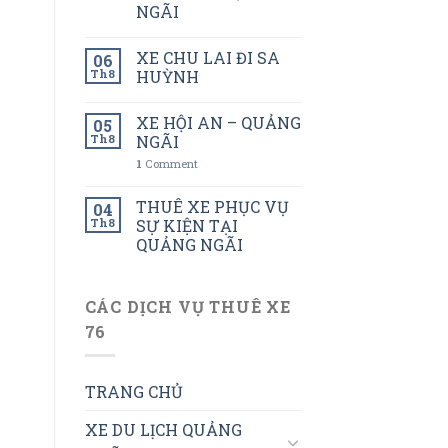
NGÃI
XE CHU LAI ĐI SA
06
Th8
HUỲNH
XE HỘI AN – QUẢNG
05
Th8
NGÃI
1
Comment
THUÊ XE PHỤC VỤ
04
Th8
SỰ KIỆN TẠI
QUẢNG NGÃI
CÁC DỊCH VỤ THUÊ XE
76
TRANG CHỦ
XE DU LỊCH QUẢNG