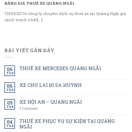
BẢNG GIÁ THUÊ XE QUẢNG NGÃI
THUEXE76 công ty chuyên dịch vụ thuê xe tại Quảng Ngãi giá
cạnh tranh nhất[...]
BÀI VIẾT GẦN ĐÂY
THUÊ XE MERCEDES QUẢNG NGÃI
06
Th8
XE CHU LAI ĐI SA HUỲNH
06
Th8
XE HỘI AN – QUẢNG NGÃI
05
Th8
1
Comment
THUÊ XE PHỤC VỤ SỰ KIỆN TẠI QUẢNG
04
Th8
NGÃI