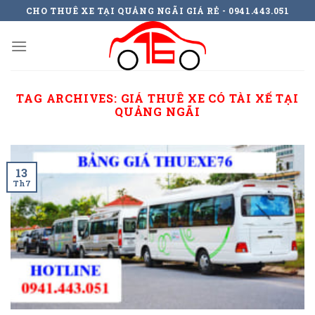
Skip
CHO THUÊ XE TẠI QUẢNG NGÃI GIÁ RẺ - 0941.443.051
to
content
TAG ARCHIVES:
GIÁ THUÊ XE CÓ TÀI XẾ TẠI
QUẢNG NGÃI
13
Th7