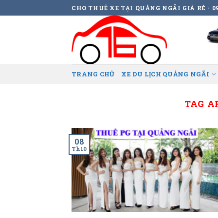
Skip
CHO THUÊ XE TẠI QUẢNG NGÃI GIÁ RẺ - 09
to
content
TRANG CHỦ
XE DU LỊCH QUẢNG NGÃI
TAG A
08
Th10