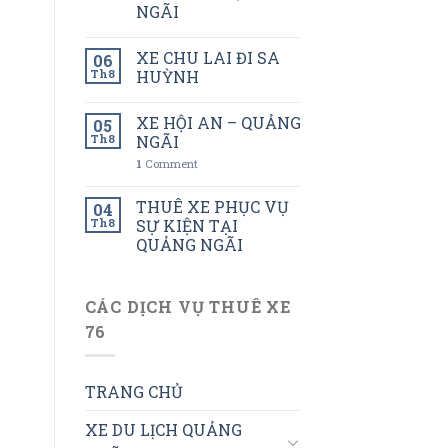
NGÃI
XE CHU LAI ĐI SA
06
Th8
HUỲNH
XE HỘI AN – QUẢNG
05
Th8
NGÃI
1
Comment
THUÊ XE PHỤC VỤ
04
Th8
SỰ KIỆN TẠI
QUẢNG NGÃI
CÁC DỊCH VỤ THUÊ XE
76
TRANG CHỦ
XE DU LỊCH QUẢNG