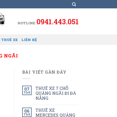
0941.443.051
HOTLINE:
 THUÊ XE
LIÊN HỆ
G NGÃI
BÀI VIẾT GẦN ĐÂY
THUÊ XE 7 CHỖ
07
Th8
QUẢNG NGÃI ĐI ĐÀ
NẴNG
THUÊ XE
06
Th8
MERCEDES QUẢNG