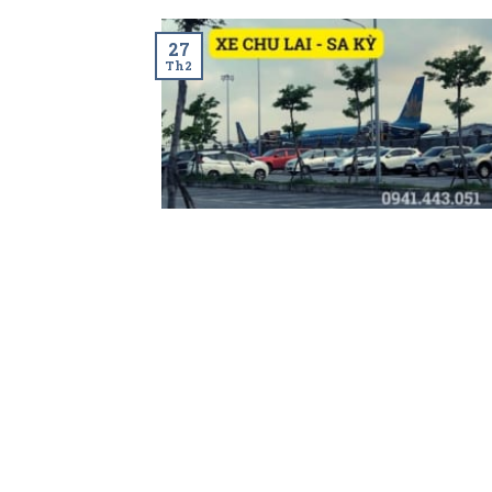
27
Th2