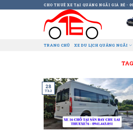
Skip
CHO THUÊ XE TẠI QUẢNG NGÃI GIÁ RẺ - 09
to
content
TRANG CHỦ
XE DU LỊCH QUẢNG NGÃI
TAG
28
Th2