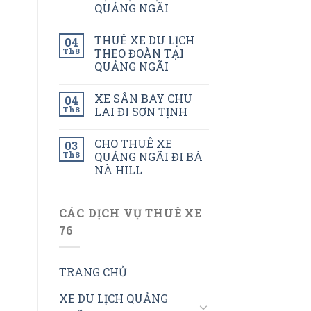
QUẢNG NGÃI
THUÊ XE DU LỊCH
04
Th8
THEO ĐOÀN TẠI
QUẢNG NGÃI
XE SÂN BAY CHU
04
Th8
LAI ĐI SƠN TỊNH
CHO THUÊ XE
03
Th8
QUẢNG NGÃI ĐI BÀ
NÀ HILL
CÁC DỊCH VỤ THUÊ XE
76
TRANG CHỦ
XE DU LỊCH QUẢNG