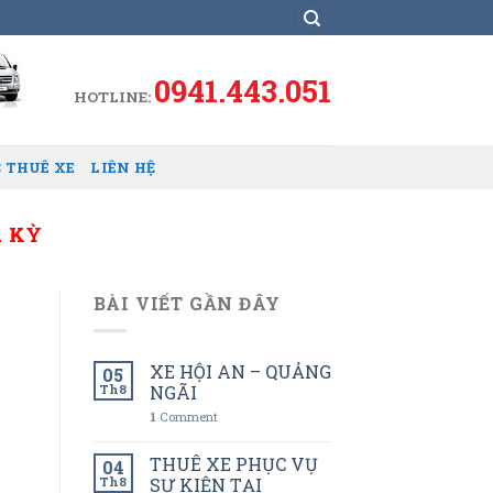
0941.443.051
HOTLINE:
 THUÊ XE
LIÊN HỆ
A KỲ
BÀI VIẾT GẦN ĐÂY
XE HỘI AN – QUẢNG
05
Th8
NGÃI
1
Comment
THUÊ XE PHỤC VỤ
04
Th8
SỰ KIỆN TẠI