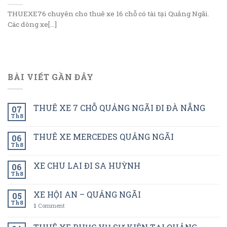
THUEXE76 chuyên cho thuê xe 16 chỗ có tài tại Quảng Ngãi.
Các dòng xe[...]
BÀI VIẾT GẦN ĐÂY
THUÊ XE 7 CHỖ QUẢNG NGÃI ĐI ĐÀ NẴNG
07
Th8
THUÊ XE MERCEDES QUẢNG NGÃI
06
Th8
XE CHU LAI ĐI SA HUỲNH
06
Th8
XE HỘI AN – QUẢNG NGÃI
05
Th8
1
Comment