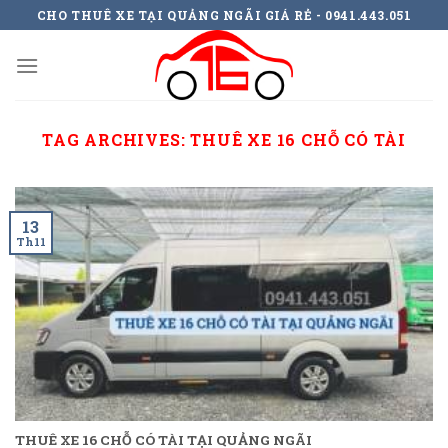
Skip
CHO THUÊ XE TẠI QUẢNG NGÃI GIÁ RẺ - 0941.443.051
to
content
TAG ARCHIVES:
THUÊ XE 16 CHỖ CÓ TÀI
13
Th11
THUÊ XE 16 CHỖ CÓ TÀI TẠI QUẢNG NGÃI