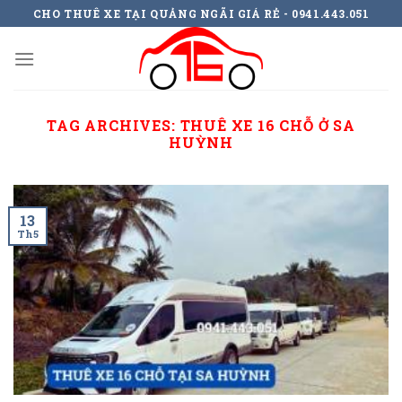
Skip
CHO THUÊ XE TẠI QUẢNG NGÃI GIÁ RẺ - 0941.443.051
to
content
TAG ARCHIVES:
THUÊ XE 16 CHỖ Ở SA
HUỲNH
13
Th5