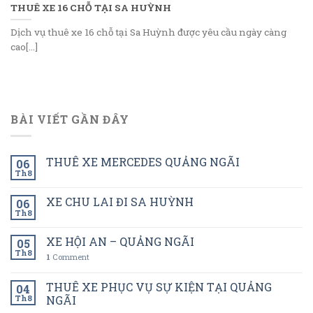
THUÊ XE 16 CHỖ TẠI SA HUỲNH
Dịch vụ thuê xe 16 chỗ tại Sa Huỳnh được yêu cầu ngày càng
cao[...]
BÀI VIẾT GẦN ĐÂY
THUÊ XE MERCEDES QUẢNG NGÃI
06
Th8
XE CHU LAI ĐI SA HUỲNH
06
Th8
XE HỘI AN – QUẢNG NGÃI
05
Th8
1
Comment
THUÊ XE PHỤC VỤ SỰ KIỆN TẠI QUẢNG
04
Th8
NGÃI