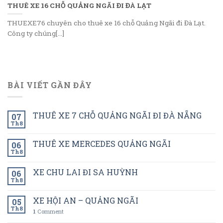
THUÊ XE 16 CHỖ QUẢNG NGÃI ĐI ĐÀ LẠT
THUEXE76 chuyên cho thuê xe 16 chỗ Quảng Ngãi đi Đà Lạt.
Công ty chúng[...]
BÀI VIẾT GẦN ĐÂY
THUÊ XE 7 CHỖ QUẢNG NGÃI ĐI ĐÀ NẴNG
07
Th8
THUÊ XE MERCEDES QUẢNG NGÃI
06
Th8
XE CHU LAI ĐI SA HUỲNH
06
Th8
XE HỘI AN – QUẢNG NGÃI
05
Th8
1
Comment