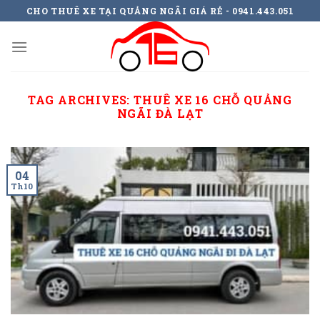
Skip
CHO THUÊ XE TẠI QUẢNG NGÃI GIÁ RẺ - 0941.443.051
to
content
TAG ARCHIVES:
THUÊ XE 16 CHỖ QUẢNG
NGÃI ĐÀ LẠT
04
Th10