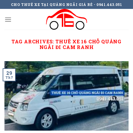
Skip
CHO THUÊ XE TẠI QUẢNG NGÃI GIÁ RẺ - 0941.443.051
to
content
TAG ARCHIVES:
THUÊ XE 16 CHỖ QUẢNG
NGÃI ĐI CAM RANH
29
Th7