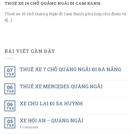
THUÊ XE 16 CHỖ QUẢNG NGÃI ĐI CAM RANH
Thuê xe 16 chỗ Quảng Ngãi đi Cam Ranh phù hợp cho đoàn từ
8[...]
BÀI VIẾT GẦN ĐÂY
THUÊ XE 7 CHỖ QUẢNG NGÃI ĐI ĐÀ NẴNG
07
Th8
THUÊ XE MERCEDES QUẢNG NGÃI
06
Th8
XE CHU LAI ĐI SA HUỲNH
06
Th8
XE HỘI AN – QUẢNG NGÃI
05
Th8
1
Comment