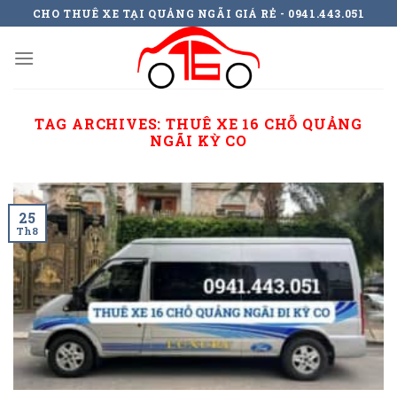
Skip
CHO THUÊ XE TẠI QUẢNG NGÃI GIÁ RẺ - 0941.443.051
to
content
TAG ARCHIVES:
THUÊ XE 16 CHỖ QUẢNG
NGÃI KỲ CO
25
Th8