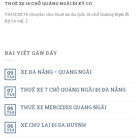
THUÊ XE 16 CHỖ QUẢNG NGÃI ĐI KỲ CO
THUEXE76 chuyên cho thuê xe du lịch 16 chỗ Quảng Ngãi đi
Kỳ Co và[...]
BÀI VIẾT GẦN ĐÂY
XE ĐÀ NẴNG – QUẢNG NGÃI
09
Th8
THUÊ XE 7 CHỖ QUẢNG NGÃI ĐI ĐÀ NẴNG
07
Th8
THUÊ XE MERCEDES QUẢNG NGÃI
06
Th8
XE CHU LAI ĐI SA HUỲNH
06
Th8