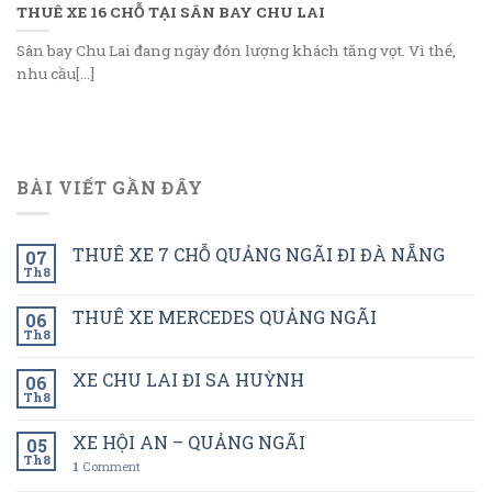
THUÊ XE 16 CHỖ TẠI SÂN BAY CHU LAI
Sân bay Chu Lai đang ngày đón lượng khách tăng vọt. Vì thế,
nhu cầu[...]
BÀI VIẾT GẦN ĐÂY
THUÊ XE 7 CHỖ QUẢNG NGÃI ĐI ĐÀ NẴNG
07
Th8
THUÊ XE MERCEDES QUẢNG NGÃI
06
Th8
XE CHU LAI ĐI SA HUỲNH
06
Th8
XE HỘI AN – QUẢNG NGÃI
05
Th8
1
Comment