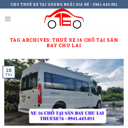
Skip
CHO THUÊ XE TẠI QUẢNG NGÃI GIÁ RẺ - 0941.443.051
to
content
TAG ARCHIVES:
THUÊ XE 16 CHỖ TẠI SÂN
BAY CHU LAI
28
Th2