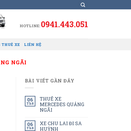
0941.443.051
HOTLINE:
 THUÊ XE
LIÊN HỆ
ẢNG NGÃI
BÀI VIẾT GẦN ĐÂY
THUÊ XE
06
Th8
MERCEDES QUẢNG
NGÃI
XE CHU LAI ĐI SA
06
Th8
HUỲNH