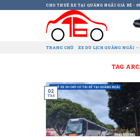
Skip
CHO THUÊ XE TẠI QUẢNG NGÃI GIÁ RẺ - 09
to
content
TRANG CHỦ
XE DU LỊCH QUẢNG NGÃI
TAG ARC
02
Th5