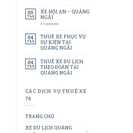
XE HỘI AN – QUẢNG
05
Th8
NGÃI
1
Comment
THUÊ XE PHỤC VỤ
04
Th8
SỰ KIỆN TẠI
QUẢNG NGÃI
THUÊ XE DU LỊCH
04
Th8
THEO ĐOÀN TẠI
QUẢNG NGÃI
CÁC DỊCH VỤ THUÊ XE
76
TRANG CHỦ
XE DU LỊCH QUẢNG