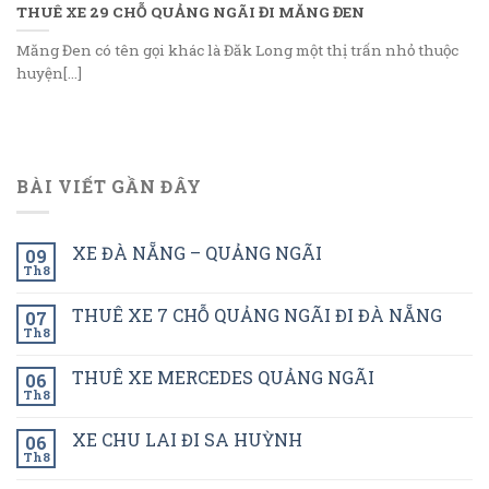
THUÊ XE 29 CHỖ QUẢNG NGÃI ĐI MĂNG ĐEN
Măng Đen có tên gọi khác là Đăk Long một thị trấn nhỏ thuộc
huyện[...]
BÀI VIẾT GẦN ĐÂY
XE ĐÀ NẴNG – QUẢNG NGÃI
09
Th8
THUÊ XE 7 CHỖ QUẢNG NGÃI ĐI ĐÀ NẴNG
07
Th8
THUÊ XE MERCEDES QUẢNG NGÃI
06
Th8
XE CHU LAI ĐI SA HUỲNH
06
Th8