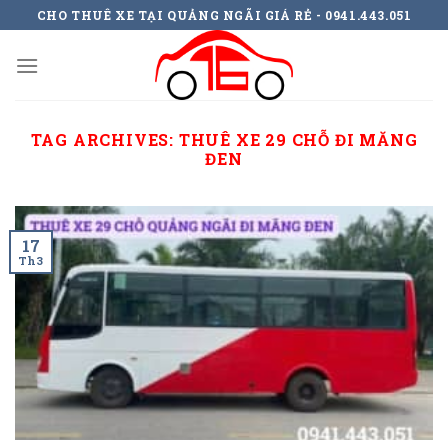
Skip
CHO THUÊ XE TẠI QUẢNG NGÃI GIÁ RẺ - 0941.443.051
to
content
TAG ARCHIVES:
THUÊ XE 29 CHỖ ĐI MĂNG
ĐEN
17
Th3