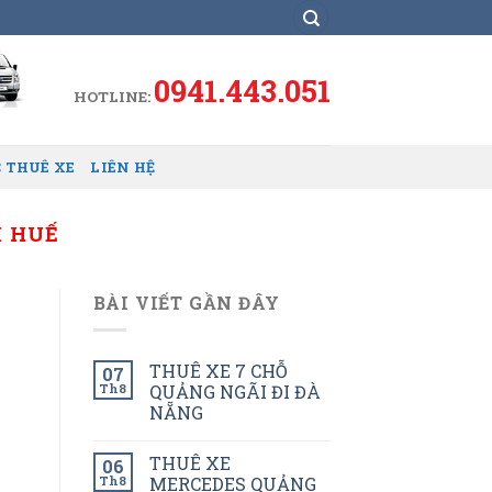
0941.443.051
HOTLINE:
 THUÊ XE
LIÊN HỆ
I HUẾ
BÀI VIẾT GẦN ĐÂY
THUÊ XE 7 CHỖ
07
Th8
QUẢNG NGÃI ĐI ĐÀ
NẴNG
THUÊ XE
06
Th8
MERCEDES QUẢNG