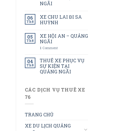
NGÃI
XE CHU LAI ĐI SA
06
Th8
HUỲNH
XE HỘI AN – QUẢNG
05
Th8
NGÃI
1
Comment
THUÊ XE PHỤC VỤ
04
Th8
SỰ KIỆN TẠI
QUẢNG NGÃI
CÁC DỊCH VỤ THUÊ XE
76
TRANG CHỦ
XE DU LỊCH QUẢNG