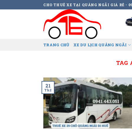
Skip
CHO THUÊ XE TẠI QUẢNG NGÃI GIÁ RẺ - 09
to
content
TRANG CHỦ
XE DU LỊCH QUẢNG NGÃI
TAG 
21
Th2