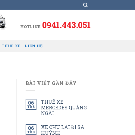
0941.443.051
HOTLINE:
 THUÊ XE
LIÊN HỆ
BÀI VIẾT GẦN ĐÂY
THUÊ XE
06
Th8
MERCEDES QUẢNG
NGÃI
XE CHU LAI ĐI SA
06
Th8
HUỲNH