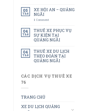
XE HỘI AN – QUẢNG
05
Th8
NGÃI
1
Comment
THUÊ XE PHỤC VỤ
04
Th8
SỰ KIỆN TẠI
QUẢNG NGÃI
THUÊ XE DU LỊCH
04
Th8
THEO ĐOÀN TẠI
QUẢNG NGÃI
CÁC DỊCH VỤ THUÊ XE
76
TRANG CHỦ
XE DU LỊCH QUẢNG