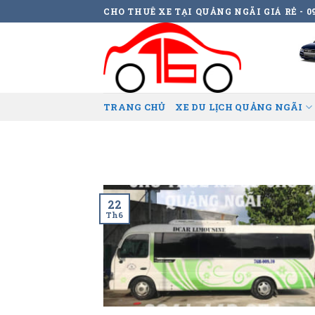
Skip
CHO THUÊ XE TẠI QUẢNG NGÃI GIÁ RẺ - 09
to
content
TRANG CHỦ
XE DU LỊCH QUẢNG NGÃI
22
Th6