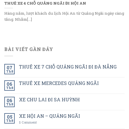
THUÊ XE 4 CHỖ QUẢNG NGÃI ĐI HỘI AN
Hàng năm, lượt khách du lịch Hội An từ Quảng Ngãi ngày càng
tăng. Nhằm[...]
BÀI VIẾT GẦN ĐÂY
THUÊ XE 7 CHỖ QUẢNG NGÃI ĐI ĐÀ NẴNG
07
Th8
THUÊ XE MERCEDES QUẢNG NGÃI
06
Th8
XE CHU LAI ĐI SA HUỲNH
06
Th8
XE HỘI AN – QUẢNG NGÃI
05
Th8
1
Comment