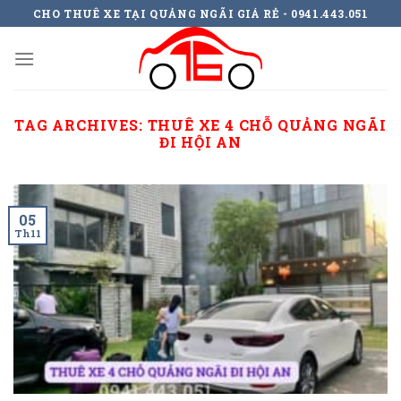
Skip
CHO THUÊ XE TẠI QUẢNG NGÃI GIÁ RẺ - 0941.443.051
to
content
TAG ARCHIVES:
THUÊ XE 4 CHỖ QUẢNG NGÃI
ĐI HỘI AN
05
Th11