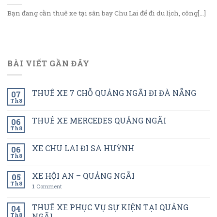
Bạn đang cần thuê xe tại sân bay Chu Lai để đi du lịch, công[...]
BÀI VIẾT GẦN ĐÂY
THUÊ XE 7 CHỖ QUẢNG NGÃI ĐI ĐÀ NẴNG
07
Th8
THUÊ XE MERCEDES QUẢNG NGÃI
06
Th8
XE CHU LAI ĐI SA HUỲNH
06
Th8
XE HỘI AN – QUẢNG NGÃI
05
Th8
1
Comment
THUÊ XE PHỤC VỤ SỰ KIỆN TẠI QUẢNG
04
Th8
NGÃI