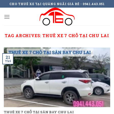
Skip
CHO THUÊ XE TẠI QUẢNG NGÃI GIÁ RẺ - 0941.443.051
to
content
TAG ARCHIVES:
THUÊ XE 7 CHỖ TẠI CHU LAI
21
Th5
THUÊ XE 7 CHỖ TẠI SÂN BAY CHU LAI