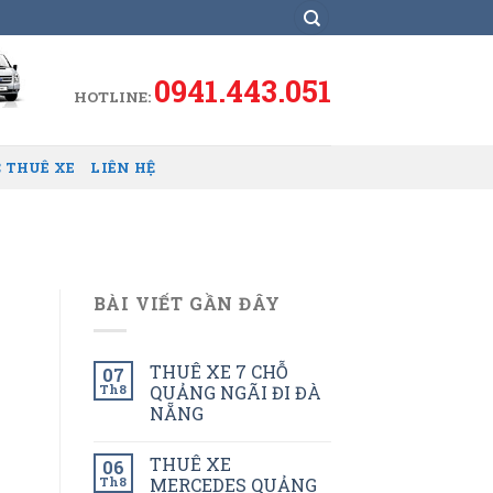
0941.443.051
HOTLINE:
 THUÊ XE
LIÊN HỆ
BÀI VIẾT GẦN ĐÂY
THUÊ XE 7 CHỖ
07
Th8
QUẢNG NGÃI ĐI ĐÀ
NẴNG
THUÊ XE
06
Th8
MERCEDES QUẢNG