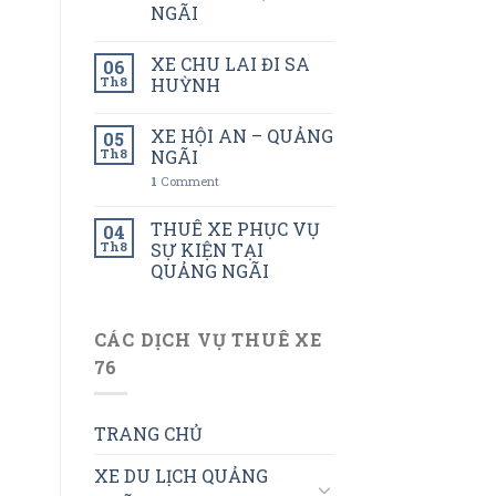
NGÃI
XE CHU LAI ĐI SA
06
Th8
HUỲNH
XE HỘI AN – QUẢNG
05
Th8
NGÃI
1
Comment
THUÊ XE PHỤC VỤ
04
Th8
SỰ KIỆN TẠI
QUẢNG NGÃI
CÁC DỊCH VỤ THUÊ XE
76
TRANG CHỦ
XE DU LỊCH QUẢNG