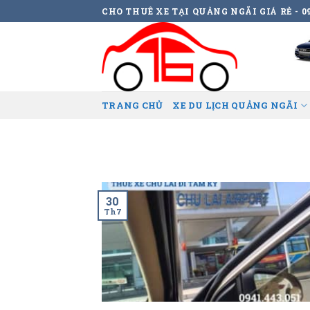
Skip
CHO THUÊ XE TẠI QUẢNG NGÃI GIÁ RẺ - 09
to
content
TRANG CHỦ
XE DU LỊCH QUẢNG NGÃI
30
Th7