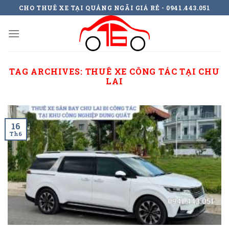
Skip
CHO THUÊ XE TẠI QUẢNG NGÃI GIÁ RẺ - 0941.443.051
to
content
TAG ARCHIVES:
THUÊ XE CÔNG TÁC TẠI CHU
LAI
16
Th6