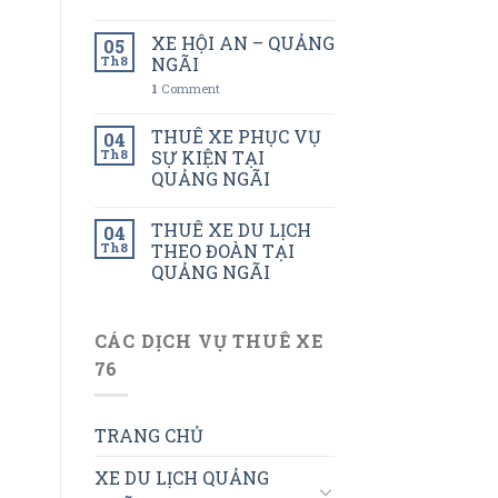
XE HỘI AN – QUẢNG
05
Th8
NGÃI
1
Comment
THUÊ XE PHỤC VỤ
04
Th8
SỰ KIỆN TẠI
QUẢNG NGÃI
THUÊ XE DU LỊCH
04
Th8
THEO ĐOÀN TẠI
QUẢNG NGÃI
CÁC DỊCH VỤ THUÊ XE
76
TRANG CHỦ
XE DU LỊCH QUẢNG