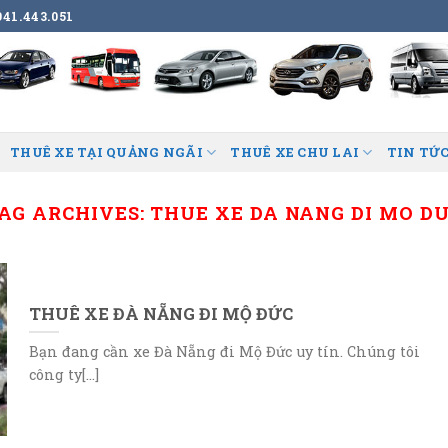
41.443.051
THUÊ XE TẠI QUẢNG NGÃI
THUÊ XE CHU LAI
TIN TỨC
AG ARCHIVES:
THUE XE DA NANG DI MO D
THUÊ XE ĐÀ NẴNG ĐI MỘ ĐỨC
Bạn đang cần xe Đà Nẵng đi Mộ Đức uy tín. Chúng tôi
công ty[...]