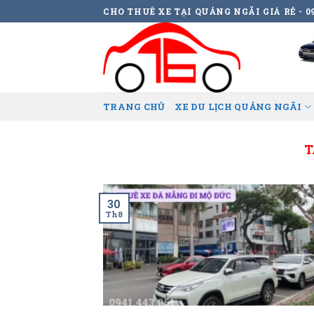
Skip
CHO THUÊ XE TẠI QUẢNG NGÃI GIÁ RẺ - 09
to
content
TRANG CHỦ
XE DU LỊCH QUẢNG NGÃI
T
30
Th8