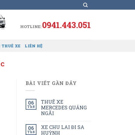
0941.443.051
HOTLINE:
 THUÊ XE
LIÊN HỆ
UC
BÀI VIẾT GẦN ĐÂY
THUÊ XE
06
Th8
MERCEDES QUẢNG
NGÃI
XE CHU LAI ĐI SA
06
Th8
HUỲNH