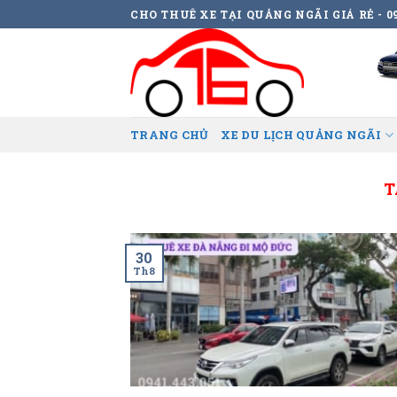
Skip
CHO THUÊ XE TẠI QUẢNG NGÃI GIÁ RẺ - 09
to
content
TRANG CHỦ
XE DU LỊCH QUẢNG NGÃI
T
30
Th8