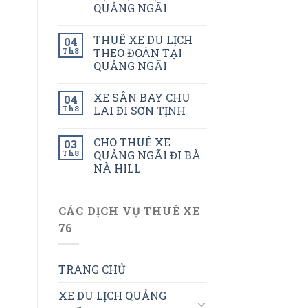
QUẢNG NGÃI
THUÊ XE DU LỊCH
04
Th8
THEO ĐOÀN TẠI
QUẢNG NGÃI
XE SÂN BAY CHU
04
Th8
LAI ĐI SƠN TỊNH
CHO THUÊ XE
03
Th8
QUẢNG NGÃI ĐI BÀ
NÀ HILL
CÁC DỊCH VỤ THUÊ XE
76
TRANG CHỦ
XE DU LỊCH QUẢNG