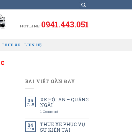
0941.443.051
HOTLINE:
 THUÊ XE
LIÊN HỆ
ỨC
BÀI VIẾT GẦN ĐÂY
XE HỘI AN – QUẢNG
05
Th8
NGÃI
1
Comment
THUÊ XE PHỤC VỤ
04
Th8
SỰ KIỆN TẠI