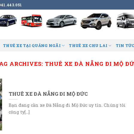
41.443.051
THUÊ XE TẠI QUẢNG NGÃI
THUÊ XE CHU LAI
TIN TỨC
AG ARCHIVES:
THUÊ XE ĐÀ NẴNG ĐI MỘ Đ
THUÊ XE ĐÀ NẴNG ĐI MỘ ĐỨC
Bạn đang cần xe Đà Nẵng đi Mộ Đức uy tín. Chúng tôi
công ty[...]