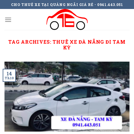
Skip
CHO THUÊ XE TẠI QUẢNG NGÃI GIÁ RẺ - 0941.443.051
to
content
TAG ARCHIVES:
THUÊ XE ĐÀ NẴNG ĐI TAM
KỲ
14
Th10