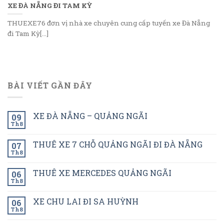
XE ĐÀ NẴNG ĐI TAM KỲ
THUEXE76 đơn vị nhà xe chuyên cung cấp tuyến xe Đà Nẵng
đi Tam Kỳ[...]
BÀI VIẾT GẦN ĐÂY
XE ĐÀ NẴNG – QUẢNG NGÃI
09
Th8
THUÊ XE 7 CHỖ QUẢNG NGÃI ĐI ĐÀ NẴNG
07
Th8
THUÊ XE MERCEDES QUẢNG NGÃI
06
Th8
XE CHU LAI ĐI SA HUỲNH
06
Th8