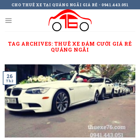
Skip
CHO THUÊ XE TẠI QUẢNG NGÃI GIÁ RẺ - 0941.443.051
to
content
TAG ARCHIVES:
THUÊ XE ĐÁM CƯỚI GIÁ RẺ
QUẢNG NGÃI
26
Th2