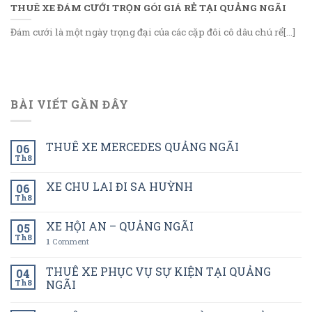
THUÊ XE ĐÁM CƯỚI TRỌN GÓI GIÁ RẺ TẠI QUẢNG NGÃI
Đám cưới là một ngày trọng đại của các cặp đôi cô dâu chú rể[...]
BÀI VIẾT GẦN ĐÂY
THUÊ XE MERCEDES QUẢNG NGÃI
06
Th8
XE CHU LAI ĐI SA HUỲNH
06
Th8
XE HỘI AN – QUẢNG NGÃI
05
Th8
1
Comment
THUÊ XE PHỤC VỤ SỰ KIỆN TẠI QUẢNG
04
Th8
NGÃI