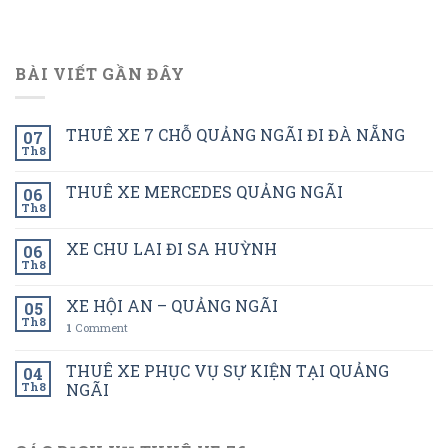
BÀI VIẾT GẦN ĐÂY
THUÊ XE 7 CHỖ QUẢNG NGÃI ĐI ĐÀ NẴNG
07
Th8
THUÊ XE MERCEDES QUẢNG NGÃI
06
Th8
XE CHU LAI ĐI SA HUỲNH
06
Th8
XE HỘI AN – QUẢNG NGÃI
05
Th8
1
Comment
THUÊ XE PHỤC VỤ SỰ KIỆN TẠI QUẢNG
04
Th8
NGÃI