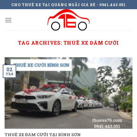
Skip
CHO THUÊ XE TẠI QUẢNG NGÃI GIÁ RẺ - 0941.443.051
to
content
TAG ARCHIVES:
THUÊ XE ĐÁM CƯỚI
02
Th8
THUÊ XE ĐÁM CƯỚI TẠI BÌNH SƠN