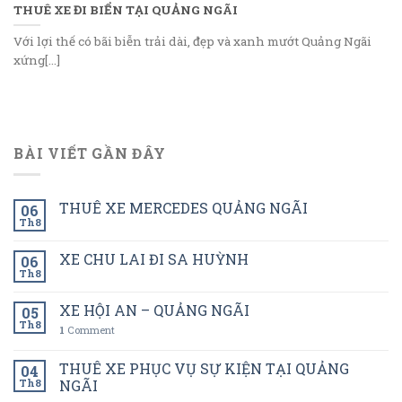
THUÊ XE ĐI BIỂN TẠI QUẢNG NGÃI
Với lợi thế có bãi biễn trải dài, đẹp và xanh mướt Quảng Ngãi
xứng[...]
BÀI VIẾT GẦN ĐÂY
THUÊ XE MERCEDES QUẢNG NGÃI
06
Th8
XE CHU LAI ĐI SA HUỲNH
06
Th8
XE HỘI AN – QUẢNG NGÃI
05
Th8
1
Comment
THUÊ XE PHỤC VỤ SỰ KIỆN TẠI QUẢNG
04
Th8
NGÃI