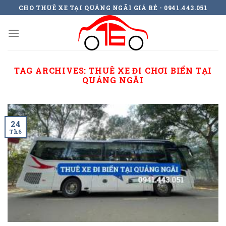
Skip
CHO THUÊ XE TẠI QUẢNG NGÃI GIÁ RẺ - 0941.443.051
to
content
TAG ARCHIVES:
THUÊ XE ĐI CHƠI BIỂN TẠI
QUẢNG NGÃI
24
Th6