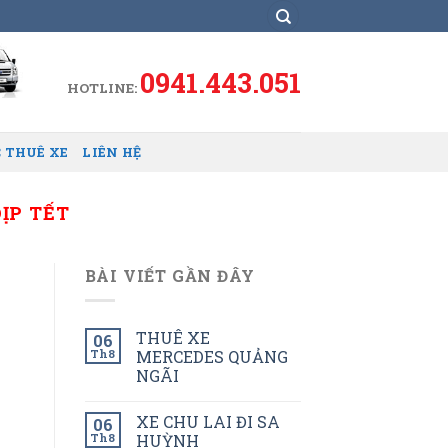
0941.443.051
HOTLINE:
 THUÊ XE
LIÊN HỆ
ỊP TẾT
BÀI VIẾT GẦN ĐÂY
THUÊ XE
06
Th8
MERCEDES QUẢNG
NGÃI
XE CHU LAI ĐI SA
06
Th8
HUỲNH