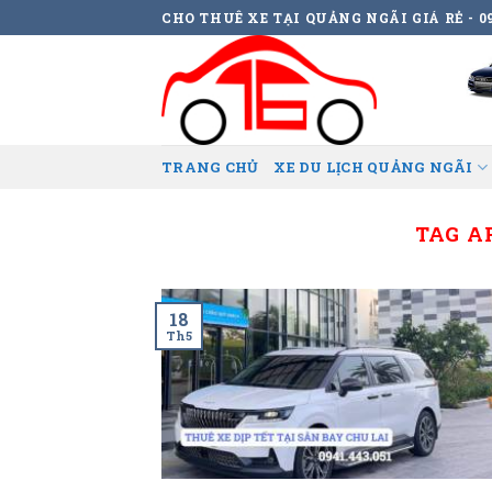
Skip
CHO THUÊ XE TẠI QUẢNG NGÃI GIÁ RẺ - 09
to
content
TRANG CHỦ
XE DU LỊCH QUẢNG NGÃI
TAG A
18
Th5