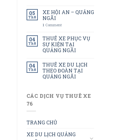
XE HỘI AN – QUẢNG
05
Th8
NGÃI
1
Comment
THUÊ XE PHỤC VỤ
04
Th8
SỰ KIỆN TẠI
QUẢNG NGÃI
THUÊ XE DU LỊCH
04
Th8
THEO ĐOÀN TẠI
QUẢNG NGÃI
CÁC DỊCH VỤ THUÊ XE
76
TRANG CHỦ
XE DU LỊCH QUẢNG