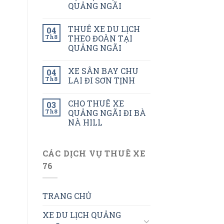
QUẢNG NGÃI
THUÊ XE DU LỊCH
04
Th8
THEO ĐOÀN TẠI
QUẢNG NGÃI
XE SÂN BAY CHU
04
Th8
LAI ĐI SƠN TỊNH
CHO THUÊ XE
03
Th8
QUẢNG NGÃI ĐI BÀ
NÀ HILL
CÁC DỊCH VỤ THUÊ XE
76
TRANG CHỦ
XE DU LỊCH QUẢNG