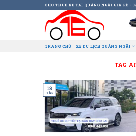
Skip
CHO THUÊ XE TẠI QUẢNG NGÃI GIÁ RẺ - 09
to
content
TRANG CHỦ
XE DU LỊCH QUẢNG NGÃI
TAG A
18
Th5