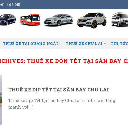
41.443.051
THUÊ XE TẠI QUẢNG NGÃI
THUÊ XE CHU LAI
TIN TỨC
RCHIVES:
THUÊ XE ĐÓN TẾT TẠI SÂN BAY C
THUÊ XE DỊP TẾT TẠI SÂN BAY CHU LAI
Thuê xe dịp Tết tại sân bay Chu Lai có nhu cầu tăng
mạnh với[...]