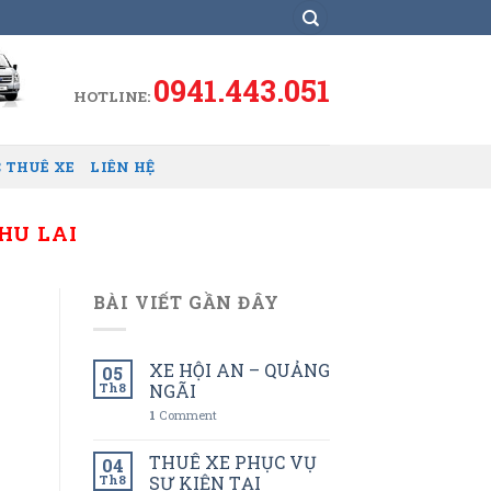
0941.443.051
HOTLINE:
 THUÊ XE
LIÊN HỆ
HU LAI
BÀI VIẾT GẦN ĐÂY
XE HỘI AN – QUẢNG
05
Th8
NGÃI
1
Comment
THUÊ XE PHỤC VỤ
04
Th8
SỰ KIỆN TẠI