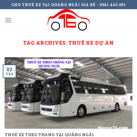
Skip
CHO THUÊ XE TẠI QUẢNG NGÃI GIÁ RẺ - 0941.443.051
to
content
TAG ARCHIVES:
THUÊ XE DỰ ÁN
03
Th6
THUÊ XE THEO THÁNG TẠI QUẢNG NGÃI