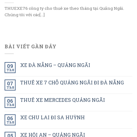
THUEXE76 công ty cho thuê xe theo tháng tại Quảng Ngãi.
Chúng tôi với các[...]
BÀI VIẾT GẦN ĐÂY
XE ĐÀ NẴNG – QUẢNG NGÃI
09
Th8
THUÊ XE 7 CHỖ QUẢNG NGÃI ĐI ĐÀ NẴNG
07
Th8
THUÊ XE MERCEDES QUẢNG NGÃI
06
Th8
XE CHU LAI ĐI SA HUỲNH
06
Th8
XE HỘI AN – QUẢNG NGÃI
05