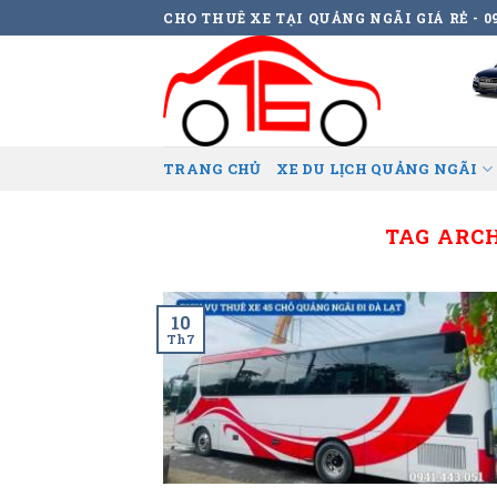
Skip
CHO THUÊ XE TẠI QUẢNG NGÃI GIÁ RẺ - 09
to
content
TRANG CHỦ
XE DU LỊCH QUẢNG NGÃI
TAG ARC
10
Th7