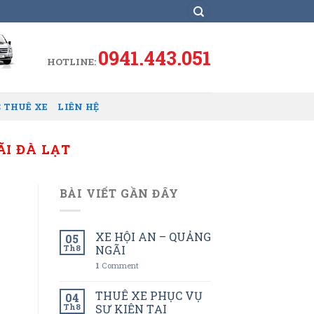
0941.443.051
HOTLINE:
 THUÊ XE
LIÊN HỆ
ÃI ĐÀ LẠT
BÀI VIẾT GẦN ĐÂY
XE HỘI AN – QUẢNG
05
Th8
NGÃI
1
Comment
THUÊ XE PHỤC VỤ
04
Th8
SỰ KIỆN TẠI