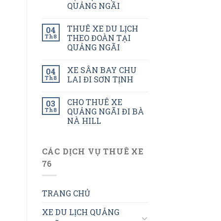
QUẢNG NGÃI
THUÊ XE DU LỊCH
04
Th8
THEO ĐOÀN TẠI
QUẢNG NGÃI
XE SÂN BAY CHU
04
Th8
LAI ĐI SƠN TỊNH
CHO THUÊ XE
03
Th8
QUẢNG NGÃI ĐI BÀ
NÀ HILL
CÁC DỊCH VỤ THUÊ XE
76
TRANG CHỦ
XE DU LỊCH QUẢNG