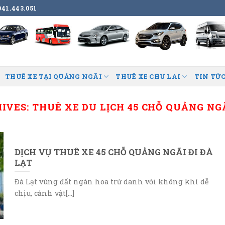
41.443.051
THUÊ XE TẠI QUẢNG NGÃI
THUÊ XE CHU LAI
TIN TỨC
HIVES:
THUÊ XE DU LỊCH 45 CHỖ QUẢNG NG
DỊCH VỤ THUÊ XE 45 CHỖ QUẢNG NGÃI ĐI ĐÀ
LẠT
Đà Lạt vùng đất ngàn hoa trứ danh với không khí dễ
chịu, cảnh vật[...]