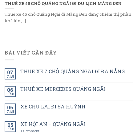
THUÊ XE 45 CHỖ QUẢNG NGÃI ĐI DU LỊCH MĂNG ĐEN
Thuê xe 45 chỗ Quảng Ngãi đi Măng Đen đang chiếm thị phần
khá lớn[...]
BÀI VIẾT GẦN ĐÂY
THUÊ XE 7 CHỖ QUẢNG NGÃI ĐI ĐÀ NẴNG
07
Th8
THUÊ XE MERCEDES QUẢNG NGÃI
06
Th8
XE CHU LAI ĐI SA HUỲNH
06
Th8
XE HỘI AN – QUẢNG NGÃI
05
Th8
1
Comment