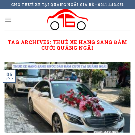
Skip
CHO THUÊ XE TẠI QUẢNG NGÃI GIÁ RẺ - 0941.443.051
to
content
TAG ARCHIVES:
THUÊ XE HẠNG SANG ĐÁM
CƯỚI QUẢNG NGÃI
06
Th7