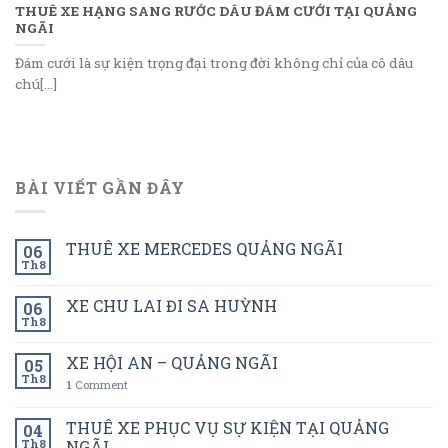
THUÊ XE HẠNG SANG RƯỚC DÂU ĐÁM CƯỚI TẠI QUẢNG
NGÃI
Đám cưới là sự kiện trọng đại trong đời không chỉ của cô dâu
chú[...]
BÀI VIẾT GẦN ĐÂY
THUÊ XE MERCEDES QUẢNG NGÃI
06
Th8
XE CHU LAI ĐI SA HUỲNH
06
Th8
XE HỘI AN – QUẢNG NGÃI
05
Th8
1
Comment
THUÊ XE PHỤC VỤ SỰ KIỆN TẠI QUẢNG
04
Th8
NGÃI