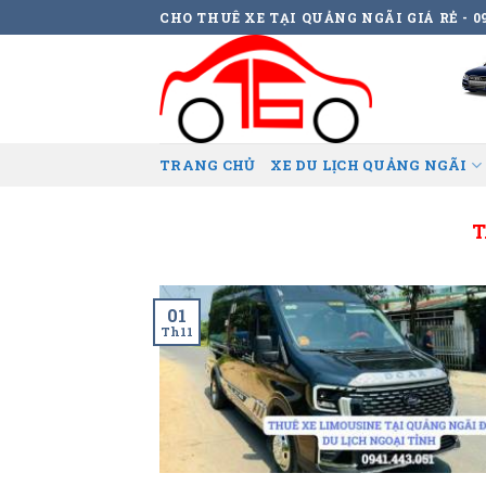
Skip
CHO THUÊ XE TẠI QUẢNG NGÃI GIÁ RẺ - 09
to
content
TRANG CHỦ
XE DU LỊCH QUẢNG NGÃI
T
01
Th11