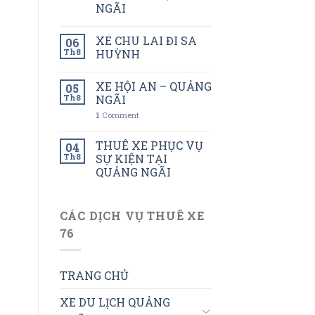
NGÃI
XE CHU LAI ĐI SA
06
Th8
HUỲNH
XE HỘI AN – QUẢNG
05
Th8
NGÃI
1
Comment
THUÊ XE PHỤC VỤ
04
Th8
SỰ KIỆN TẠI
QUẢNG NGÃI
CÁC DỊCH VỤ THUÊ XE
76
TRANG CHỦ
XE DU LỊCH QUẢNG