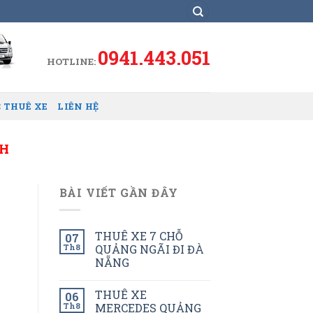
0941.443.051
HOTLINE:
 THUÊ XE
LIÊN HỆ
CH
BÀI VIẾT GẦN ĐÂY
THUÊ XE 7 CHỖ
07
Th8
QUẢNG NGÃI ĐI ĐÀ
NẴNG
THUÊ XE
06
Th8
MERCEDES QUẢNG