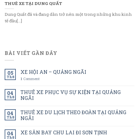
THUÊ XE TẠI DUNG QUẤT
Dung Quất đã và đang dần trở nên một trong những khu kinh
tế đầu[...]
BÀI VIẾT GẦN ĐÂY
XE HỘI AN – QUẢNG NGÃI
05
Th8
1
Comment
THUÊ XE PHỤC VỤ SỰ KIỆN TẠI QUẢNG
04
Th8
NGÃI
THUÊ XE DU LỊCH THEO ĐOÀN TẠI QUẢNG
04
Th8
NGÃI
XE SÂN BAY CHU LAI ĐI SƠN TỊNH
04
Th8