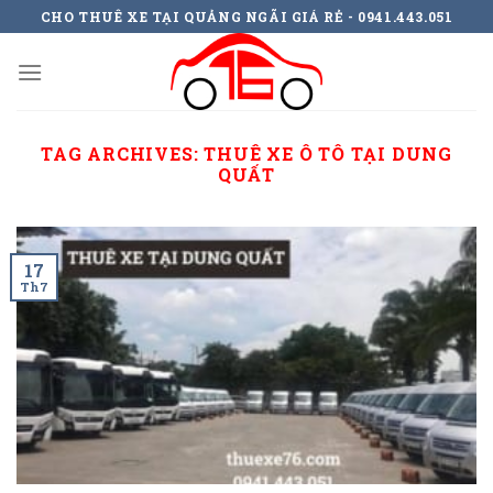
Skip
CHO THUÊ XE TẠI QUẢNG NGÃI GIÁ RẺ - 0941.443.051
to
content
TAG ARCHIVES:
THUÊ XE Ô TÔ TẠI DUNG
QUẤT
17
Th7