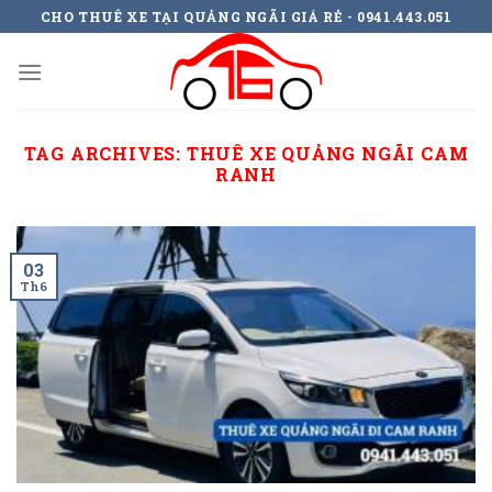
Skip
CHO THUÊ XE TẠI QUẢNG NGÃI GIÁ RẺ - 0941.443.051
to
content
TAG ARCHIVES:
THUÊ XE QUẢNG NGÃI CAM
RANH
03
Th6