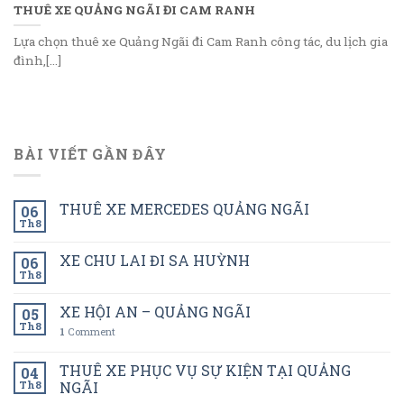
THUÊ XE QUẢNG NGÃI ĐI CAM RANH
Lựa chọn thuê xe Quảng Ngãi đi Cam Ranh công tác, du lịch gia
đình,[...]
BÀI VIẾT GẦN ĐÂY
THUÊ XE MERCEDES QUẢNG NGÃI
06
Th8
XE CHU LAI ĐI SA HUỲNH
06
Th8
XE HỘI AN – QUẢNG NGÃI
05
Th8
1
Comment
THUÊ XE PHỤC VỤ SỰ KIỆN TẠI QUẢNG
04
Th8
NGÃI