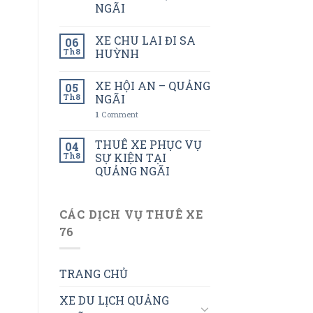
NGÃI
XE CHU LAI ĐI SA
06
Th8
HUỲNH
XE HỘI AN – QUẢNG
05
Th8
NGÃI
1
Comment
THUÊ XE PHỤC VỤ
04
Th8
SỰ KIỆN TẠI
QUẢNG NGÃI
CÁC DỊCH VỤ THUÊ XE
76
TRANG CHỦ
XE DU LỊCH QUẢNG