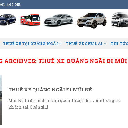
41.443.051
THUÊ XE TẠI QUẢNG NGÃI
THUÊ XE CHU LAI
TIN TỨC
G ARCHIVES:
THUÊ XE QUẢNG NGÃI ĐI MŨI
THUÊ XE QUẢNG NGÃI ĐI MŨI NÉ
Mũi Né là điểm đến khá quen thuộc đối với những du
khách tại Quảng[...]