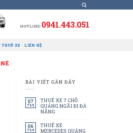
0941.443.051
HOTLINE:
 THUÊ XE
LIÊN HỆ
 NÉ
BÀI VIẾT GẦN ĐÂY
THUÊ XE 7 CHỖ
07
Th8
QUẢNG NGÃI ĐI ĐÀ
NẴNG
THUÊ XE
06
Th8
MERCEDES QUẢNG