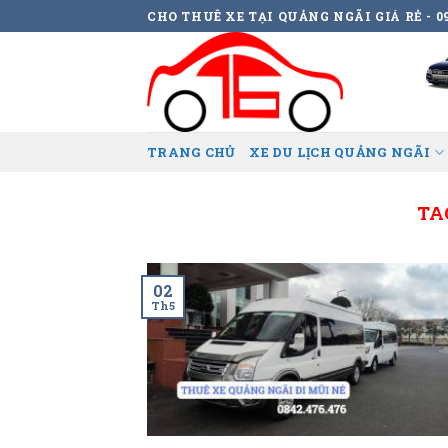
Skip
CHO THUÊ XE TẠI QUẢNG NGÃI GIÁ RẺ - 09
to
content
TRANG CHỦ
XE DU LỊCH QUẢNG NGÃI
TA
02
Th5