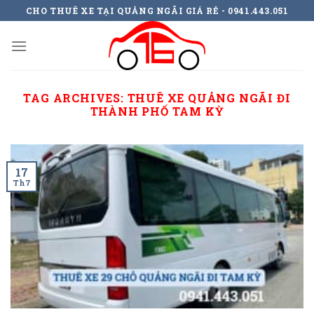
Skip
CHO THUÊ XE TẠI QUẢNG NGÃI GIÁ RẺ - 0941.443.051
to
content
TAG ARCHIVES:
THUÊ XE QUẢNG NGÃI ĐI
THÀNH PHỐ TAM KỲ
17
Th7