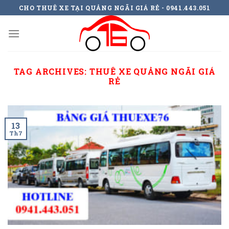
Skip
CHO THUÊ XE TẠI QUẢNG NGÃI GIÁ RẺ - 0941.443.051
to
content
TAG ARCHIVES:
THUÊ XE QUẢNG NGÃI GIÁ
RẺ
13
Th7