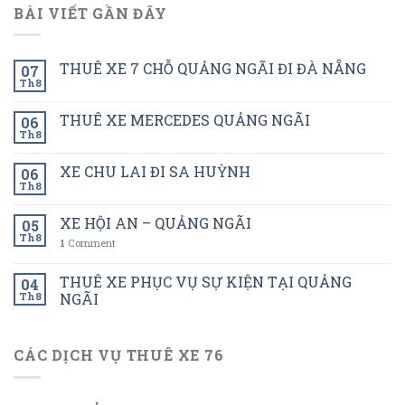
BÀI VIẾT GẦN ĐÂY
THUÊ XE 7 CHỖ QUẢNG NGÃI ĐI ĐÀ NẴNG
07
Th8
THUÊ XE MERCEDES QUẢNG NGÃI
06
Th8
XE CHU LAI ĐI SA HUỲNH
06
Th8
XE HỘI AN – QUẢNG NGÃI
05
Th8
1
Comment
THUÊ XE PHỤC VỤ SỰ KIỆN TẠI QUẢNG
04
Th8
NGÃI
CÁC DỊCH VỤ THUÊ XE 76