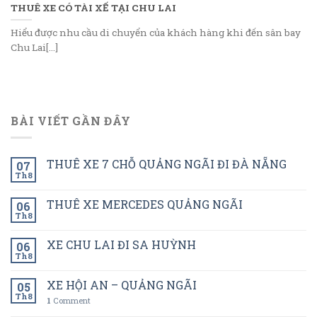
THUÊ XE CÓ TÀI XẾ TẠI CHU LAI
Hiểu được nhu cầu di chuyển của khách hàng khi đến sân bay
Chu Lai[...]
BÀI VIẾT GẦN ĐÂY
THUÊ XE 7 CHỖ QUẢNG NGÃI ĐI ĐÀ NẴNG
07
Th8
THUÊ XE MERCEDES QUẢNG NGÃI
06
Th8
XE CHU LAI ĐI SA HUỲNH
06
Th8
XE HỘI AN – QUẢNG NGÃI
05
Th8
1
Comment