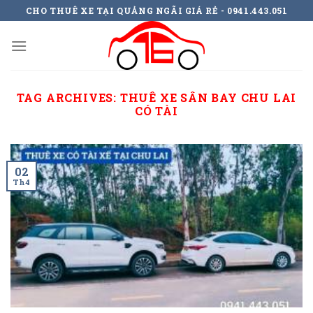
Skip
CHO THUÊ XE TẠI QUẢNG NGÃI GIÁ RẺ - 0941.443.051
to
content
TAG ARCHIVES:
THUÊ XE SÂN BAY CHU LAI
CÓ TÀI
02
Th4