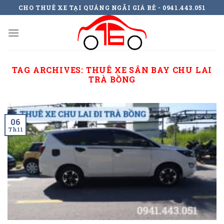
Skip
CHO THUÊ XE TẠI QUẢNG NGÃI GIÁ RẺ - 0941.443.051
to
content
TAG ARCHIVES:
THUÊ XE SÂN BAY CHU LAI
TRÀ BỒNG
06
Th11