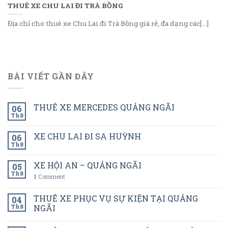
THUÊ XE CHU LAI ĐI TRÀ BỒNG
Địa chỉ cho thuê xe Chu Lai đi Trà Bồng giá rẻ, đa dạng các[...]
BÀI VIẾT GẦN ĐÂY
THUÊ XE MERCEDES QUẢNG NGÃI
06
Th8
XE CHU LAI ĐI SA HUỲNH
06
Th8
XE HỘI AN – QUẢNG NGÃI
05
Th8
1
Comment
THUÊ XE PHỤC VỤ SỰ KIỆN TẠI QUẢNG
04
Th8
NGÃI