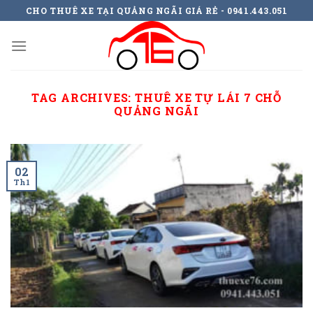
Skip
CHO THUÊ XE TẠI QUẢNG NGÃI GIÁ RẺ - 0941.443.051
to
content
TAG ARCHIVES:
THUÊ XE TỰ LÁI 7 CHỖ
QUẢNG NGÃI
02
Th1