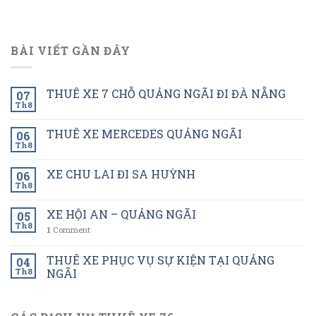
BÀI VIẾT GẦN ĐÂY
THUÊ XE 7 CHỖ QUẢNG NGÃI ĐI ĐÀ NẴNG
07
Th8
THUÊ XE MERCEDES QUẢNG NGÃI
06
Th8
XE CHU LAI ĐI SA HUỲNH
06
Th8
XE HỘI AN – QUẢNG NGÃI
05
Th8
1
Comment
THUÊ XE PHỤC VỤ SỰ KIỆN TẠI QUẢNG
04
Th8
NGÃI