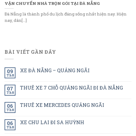
VẬN CHUYỂN NHÀ TRỌN GÓI TẠI ĐÀ NẴNG
Đà Nẵng là thành phố du lịch đáng sống nhất hiện nay. Hiện
nay, dân[...]
BÀI VIẾT GẦN ĐÂY
XE ĐÀ NẴNG – QUẢNG NGÃI
09
Th8
THUÊ XE 7 CHỖ QUẢNG NGÃI ĐI ĐÀ NẴNG
07
Th8
THUÊ XE MERCEDES QUẢNG NGÃI
06
Th8
XE CHU LAI ĐI SA HUỲNH
06
Th8