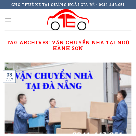
Skip
CHO THUÊ XE TẠI QUẢNG NGÃI GIÁ RẺ - 0941.443.051
to
content
TAG ARCHIVES:
VẬN CHUYỂN NHÀ TẠI NGŨ
HÀNH SƠN
03
Th7